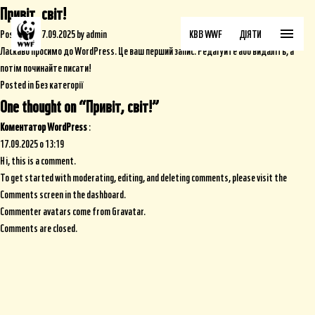
Привіт, світ!
Posted on
17.09.2025
by
admin
КВІЗ WWF
ДІЯТИ
Ласкаво просимо до WordPress. Це ваш перший запис. Редагуйте або видаліть, а
потім починайте писати!
Posted in
Без категорії
One thought on “
Привіт, світ!
”
Коментатор WordPress
:
17.09.2025 о 13:19
Hi, this is a comment.
To get started with moderating, editing, and deleting comments, please visit the
Comments screen in the dashboard.
Commenter avatars come from
Gravatar
.
Comments are closed.